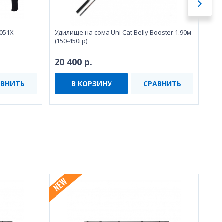
-051X
Удилище на сома Uni Cat Belly Booster 1.90м
Бл
(150-450гр)
Kam
20 400 р.
Не
АВНИТЬ
В КОРЗИНУ
СРАВНИТЬ