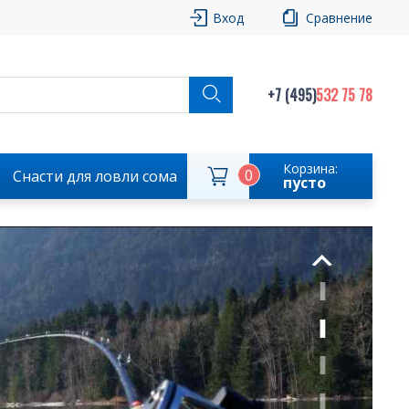
Вход
Сравнение
+7 (495)
532 75 78
Корзина:
0
Снасти для ловли сома
пусто