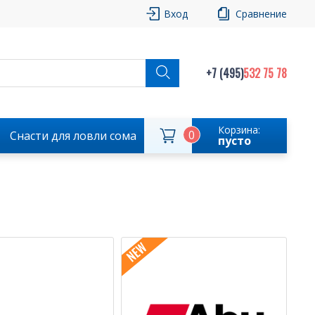
Вход
Сравнение
+7 (495)
532 75 78
Корзина:
0
Снасти для ловли сома
пусто