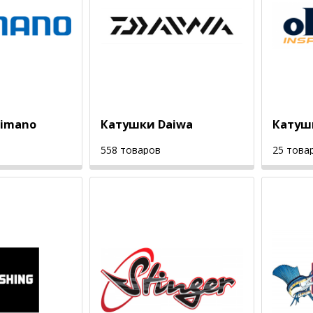
himano
Катушки Daiwa
Катуш
558 товаров
25 това