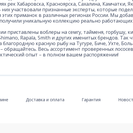
ях рек Хабаровска, Красноярска, Сахалина, Камчатки, Я
В них участвовали признанные эксперты, которые поде
 этих приманок в различных регионах России. Мы доба
 получили уникальную коллекцию реально работающих
рии приставлены воблеры на семгу, тайменя, горбушу, к
Shimano, Rapala, Smith и других именитых брендов. Так 
а благородную красную рыбу на Тугуре, Биче, Ухте, Бол
 – обращайтесь. Весь ассортимент проверенных лосос
тический опыт – в полном вашем распоряжении!
зине
Доставка и оплата
Гарантия
Новос