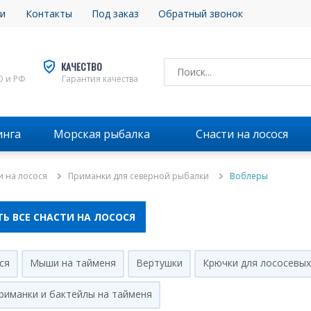
и
Контакты
Под заказ
Обратный звонок
КАЧЕСТВО
О и РФ
Гарантия качества
инга
Морская рыбалка
Снасти на лосося
и на лосося
Приманки для северной рыбалки
Воблеры
Ь ВСЕ СНАСТИ НА ЛОСОСЯ
ся
Мыши на тайменя
Вертушки
Крючки для лососевых 
риманки и бактейлы на тайменя