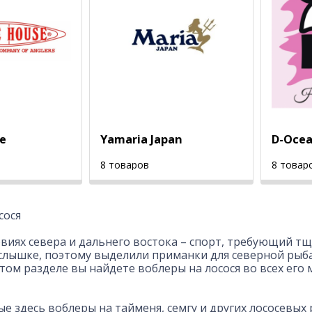
e
Yamaria Japan
D-Ocea
8 товаров
8 товар
сося
овиях севера и дальнего востока – спорт, требующий 
слышке, поэтому выделили приманки для северной рыб
этом разделе вы найдете воблеры на лосося во всех ег
е здесь воблеры на тайменя, семгу и других лососевы