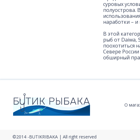
суровых услови
полуострова. 
использования
наработки – и
В этой катего
рыб от Daiwa, 
поохотиться н
Севере России
обширный прак
О мага
©2014 -BUTIKRIBAKA | All right reserved