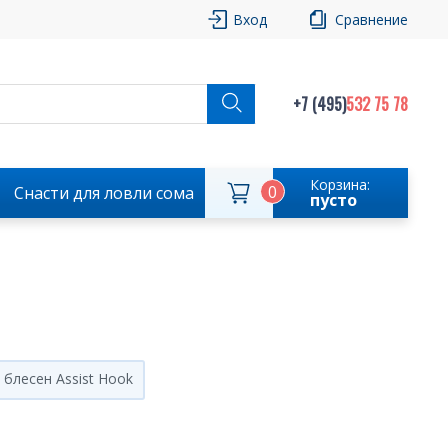
Вход
Сравнение
+7 (495)
532 75 78
Корзина:
0
Снасти для ловли сома
пусто
блесен Assist Hook