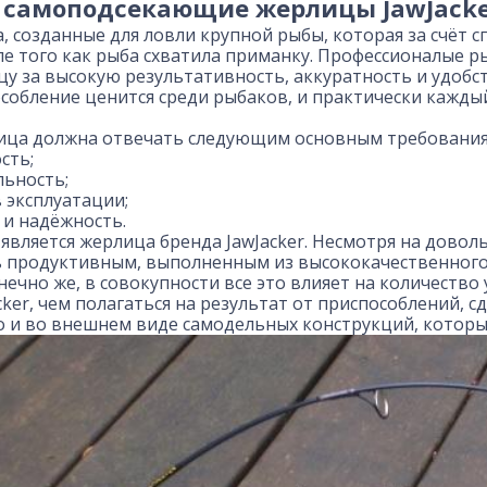
е самоподсекающие жерлицы JawJacke
а, созданные для ловли крупной рыбы, которая за счёт
ле того как рыба схватила приманку. Профессионалые 
у за высокую результативность, аккуратность и удобс
собление ценится среди рыбаков, и практически кажды
ица должна отвечать следующим основным требования
сть;
льность;
 эксплуатации;
 и надёжность.
является жерлица бренда JawJacker. Несмотря на дово
ь продуктивным, выполненным из высококачественного 
онечно же, в совокупности все это влияет на количест
cker, чем полагаться на результат от приспособлений, с
о и во внешнем виде самодельных конструкций, которы