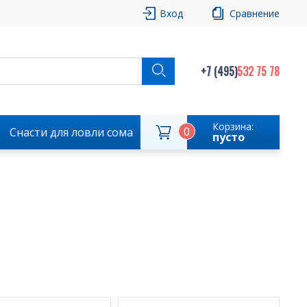
Вход
Сравнение
+7 (495)
532 75 78
Корзина:
0
Снасти для ловли сома
пусто