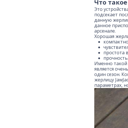
Что тако
Это устройств
подсекает пос
данную жерлиц
данное приспо
арсенале.
Хорошая жерл
компактно
чувствите
простота в
прочность
Именно такой 
является очен
один сезон. К
жерлицу JawJa
параметрах, н