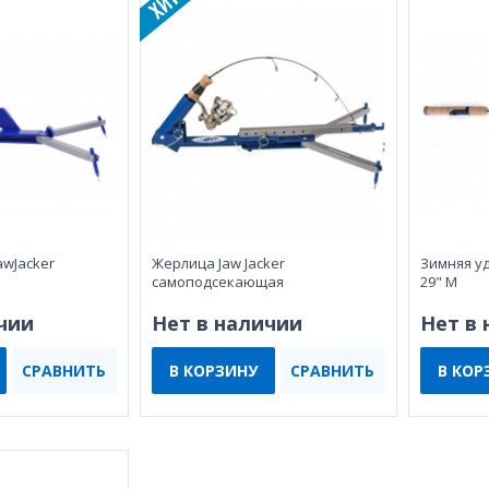
awJacker
Жерлица Jaw Jacker
Зимняя уд
самоподсекающая
29" M
чии
Нет в наличии
Нет в
СРАВНИТЬ
В КОРЗИНУ
СРАВНИТЬ
В КОР