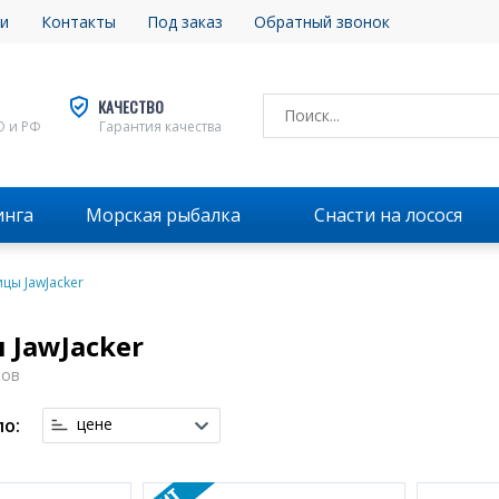
и
Контакты
Под заказ
Обратный звонок
КАЧЕСТВО
О и РФ
Гарантия качества
инга
Морская рыбалка
Снасти на лосося
цы JawJacker
JawJacker
ров
о:
цене