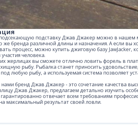
ация
подсекающую подставку Джав Джакер можно в нашем маг
о же бренда различной длины и назначения. А если вы 
ать процесс, можно купить джиговую базу JawJacker, 
 участия человека.
х жерлицах вы сможете отлично ловить форель в платн
 хищную рыбу. Рыбалка станет приносить удовольствие
 под любую рыбу, а используемая система позволяет у
нами бренд Джав Джакер - это сочетание качества высо
рлицу Джав Джакер, предлагаем детально изучить особе
 гарантированно отвечает всем требованиям професси
на максимальный результат своей ловли.