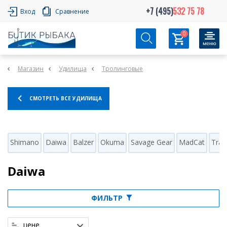
+7 (495)
532 75 78
Вход
Сравнение
0
Магазин
Удилища
Тролинговые
СМОТРЕТЬ ВСЕ УДИЛИЩА
Shimano
Daiwa
Balzer
Okuma
Savage Gear
MadCat
Trab
Daiwa
ФИЛЬТР
цене