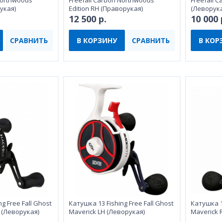
Northwoods
Freefall Carbon Northwoods
Freefall 
рукая)
Edition RH (Праворукая)
(Леворука
12 500 р.
10 000 
СРАВНИТЬ
В КОРЗИНУ
СРАВНИТЬ
В КОР
g Free Fall Ghost
Катушка 13 Fishing Free Fall Ghost
Катушка 13
 (Леворукая)
Maverick LH (Леворукая)
Maverick 