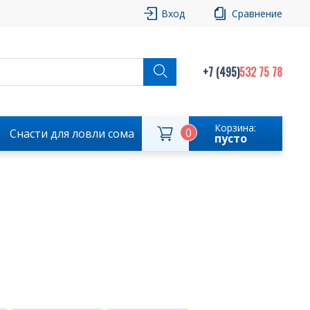
Вход
Сравнение
+7 (495)
532 75 78
Корзина:
0
Снасти для ловли сома
пусто