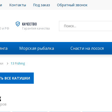
и
Контакты
Под заказ
Обратный звонок
КАЧЕСТВО
О и РФ
Гарантия качества
инга
Морская рыбалка
Снасти на лосося
ки
13 Fishing
Ь ВСЕ КАТУШКИ
g
аров