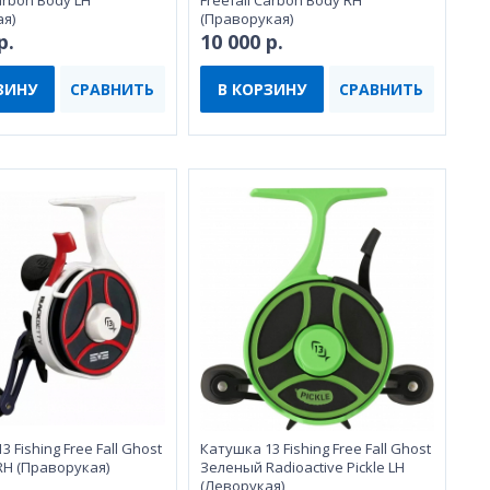
Carbon Body LH
Freefall Carbon Body RH
я)
(Праворукая)
р.
10 000 р.
ЗИНУ
СРАВНИТЬ
В КОРЗИНУ
СРАВНИТЬ
 Fishing Free Fall Ghost
Катушка 13 Fishing Free Fall Ghost
RH (Праворукая)
Зеленый Radioactive Pickle LH
(Леворукая)