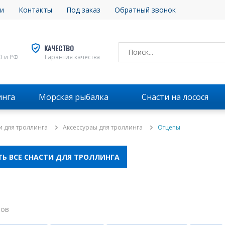
и
Контакты
Под заказ
Обратный звонок
КАЧЕСТВО
О и РФ
Гарантия качества
инга
Морская рыбалка
Снасти на лосося
и для троллинга
Аксессураы для троллинга
Отцепы
Ь ВСЕ СНАСТИ ДЛЯ ТРОЛЛИНГА
ров