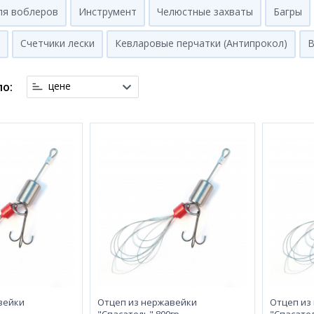
ля воблеров
Инструмент
Челюстные захваты
Багры
Счетчики лески
Кевларовые перчатки (Антипрокол)
В
о:
цене
вейки
Отцеп из нержавейки
Отцеп из