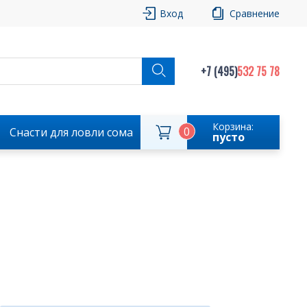
Вход
Сравнение
+7 (495)
532 75 78
Корзина:
0
Снасти для ловли сома
пусто