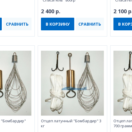
"Спасатель" 800гр
"Спасател
2 400 р.
2 100 р
СРАВНИТЬ
В КОРЗИНУ
СРАВНИТЬ
В КОР
 "Бомбардир"
Отцеп латунный "Бомбардир" 3
Отцеп ла
кг
700 грамм