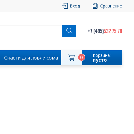
Вход
Сравнение
+7 (495)
532 75 78
Корзина:
0
Снасти для ловли сома
пусто