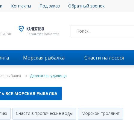
и
Контакты
Под заказ
Обратный звонок
КАЧЕСТВО
О и РФ
Гарантия качества
инга
Морская рыбалка
Снасти на лосося
ая рыбалка
Держатель удилища
Ь ВСЕ МОРСКАЯ РЫБАЛКА
егию
Снасти в тропические воды
Морской троллинг