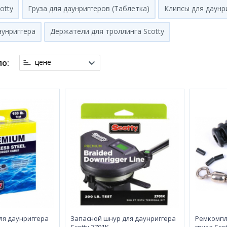
otty
Груза для даунриггеров (Таблетка)
Клипсы для даунр
аунриггера
Держатели для троллинга Scotty
о:
цене
ля даунриггера
Запасной шнур для даунриггера
Ремкомпл