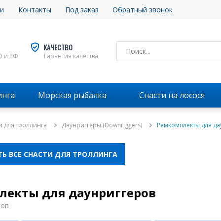
и
Контакты
Под заказ
Обратный звонок
КАЧЕСТВО
О и РФ
Гарантия качества
инга
Морская рыбалка
Снасти на лосося
и для троллинга
Даунриггеры (Downriggers)
Ремкомплекты для да
Ь ВСЕ СНАСТИ ДЛЯ ТРОЛЛИНГА
лекты для даунриггеров
ров