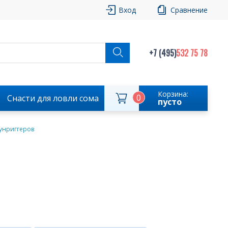
Вход
Сравнение
+7 (495)
532 75 78
Корзина:
0
Снасти для ловли сома
пусто
унриггеров