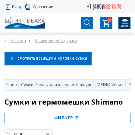
+7 (495)
532 75 78
Вход
Сравнение
0
Магазин
Ящики, коробки, сумки
СМОТРЕТЬ ВСЕ ЯЩИКИ, КОРОБКИ, СУМКИ
Plano
Сумки, Чехлы для катушек и шпуль
MEIHO Versus
Ящи
Сумки и гермомешки Shimano
ФИЛЬТР
цене