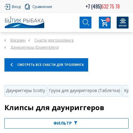
+7 (495)
532 75 78
Вход
Сравнение
0
Магазин
Снасти для троллинга
Даунриггеры (Downriggers)
СМОТРЕТЬ ВСЕ СНАСТИ ДЛЯ ТРОЛЛИНГА
Даунриггеры Scotty
Груза для даунриггеров (Таблетка)
Кре
Клипсы для даунриггеров
ФИЛЬТР