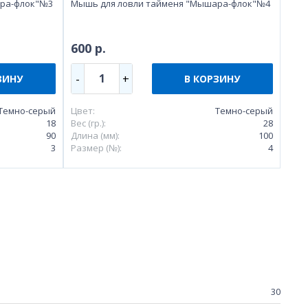
ара-флок"№3
Мышь для ловли тайменя "Мышара-флок"№4
600 р.
1
-
+
ЗИНУ
В КОРЗИНУ
Темно-серый
Цвет:
Темно-серый
18
Вес (гр.):
28
90
Длина (мм):
100
3
Размер (№):
4
30