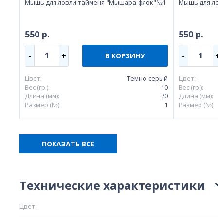
Мышь для ловли тайменя "Мышара-флок"№1
Мышь для л
550 р.
550 р.
1
1
-
+
-
В КОРЗИНУ
Цвет:
Темно-серый
Цвет:
Вес (гр.):
10
Вес (гр.):
Длина (мм):
70
Длина (мм):
Размер (№):
1
Размер (№):
ПОКАЗАТЬ ВСЕ
Технические характеристики
Цвет: