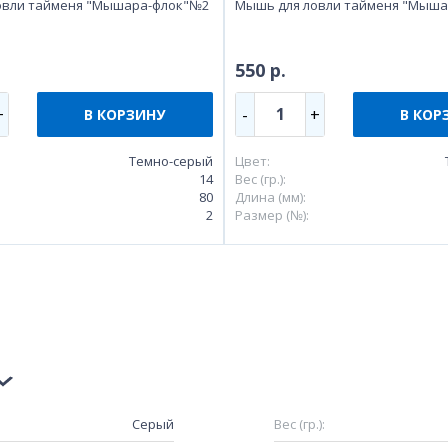
овли тайменя "Мышара-флок"№2
Мышь для ловли тайменя "Мыш
550 р.
1
+
-
+
В КОРЗИНУ
В КОР
Темно-серый
Цвет:
14
Вес (гр.):
80
Длина (мм):
2
Размер (№):
Серый
Вес (гр.):