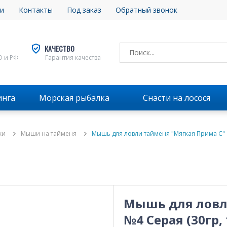
и
Контакты
Под заказ
Обратный звонок
КАЧЕСТВО
О и РФ
Гарантия качества
инга
Морская рыбалка
Снасти на лосося
ки
Мыши на тайменя
Мышь для ловли тайменя "Мягкая Прима С" 
Мышь для ловл
№4 Серая (30гр,