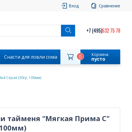
Вход
Сравнение
+7 (495)
532 75 78
Корзина:
0
Снасти для ловли сома
пусто
№4 Серая (30гр, 100мм)
и тайменя "Мягкая Прима С"
 100мм)