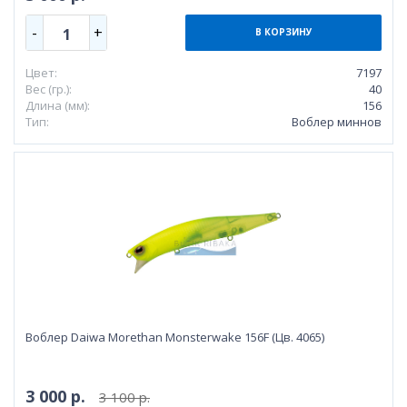
-
+
1
В КОРЗИНУ
Цвет:
7197
Вес (гр.):
40
Длина (мм):
156
Тип:
Воблер миннов
Воблер Daiwa Morethan Monsterwake 156F (Цв. 4065)
3 000 р.
3 100 р.