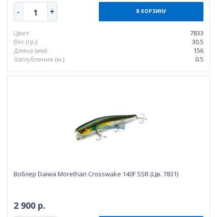
-
+
1
В КОРЗИНУ
Цвет:
7833
Вес (гр.):
30.5
Длина (мм):
156
Заглубление (м.):
0.5
Воблер Daiwa Morethan Crosswake 140F SSR (Цв. 7831)
2 900 р.