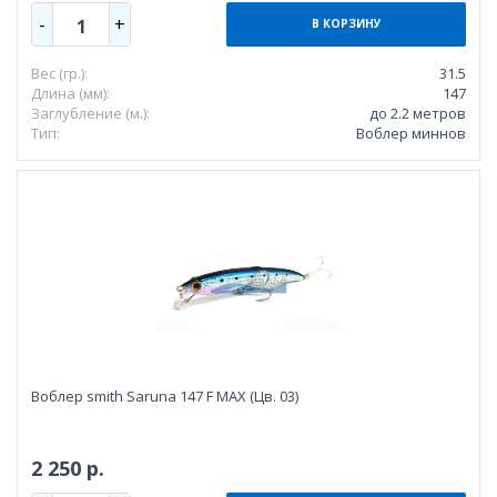
-
+
1
В КОРЗИНУ
Вес (гр.):
31.5
Длина (мм):
147
Заглубление (м.):
до 2.2 метров
Тип:
Воблер миннов
Воблер smith Saruna 147 F MAX (Цв. 03)
2 250 р.