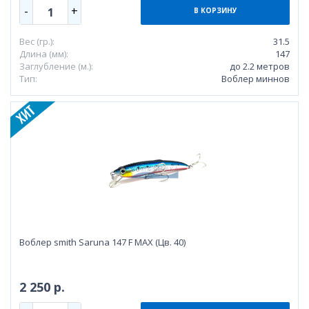
-
+
1
В КОРЗИНУ
Вес (гр.):
31.5
Длина (мм):
147
Заглубление (м.):
до 2.2 метров
Тип:
Воблер миннов
Воблер smith Saruna 147 F MAX (Цв. 40)
2 250 р.