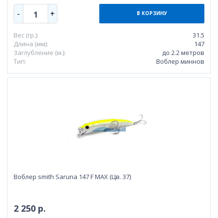
-
+
1
В КОРЗИНУ
Вес (гр.):
31.5
Длина (мм):
147
Заглубление (м.):
до 2.2 метров
Тип:
Воблер миннов
Воблер smith Saruna 147 F MAX (Цв. 37)
2 250 р.