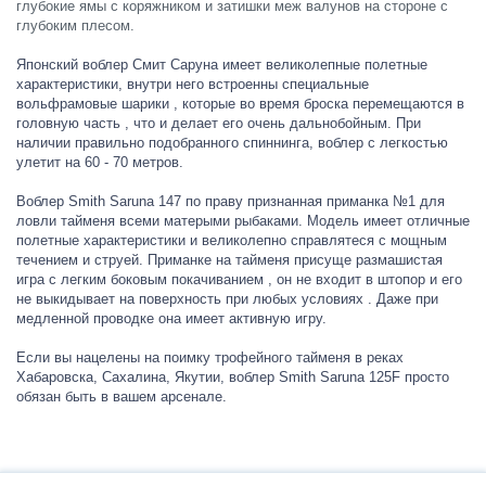
глубокие ямы с коряжником и затишки меж валунов на стороне с
глубоким плесом.
Японский воблер Смит Саруна имеет великолепные полетные
характеристики, внутри него встроенны специальные
вольфрамовые шарики , которые во время броска перемещаются в
головную часть , что и делает его очень дальнобойным. При
наличии правильно подобранного спиннинга, воблер с легкостью
улетит на 60 - 70 метров.
Воблер Smith Saruna 147 по праву признанная приманка №1 для
ловли тайменя всеми матерыми рыбаками. Модель имеет отличные
полетные характеристики и великолепно справлятеся с мощным
течением и струей. Приманке на тайменя присуще размашистая
игра с легким боковым покачиванием , он не входит в штопор и его
не выкидывает на поверхность при любых условиях . Даже при
медленной проводке она имеет активную игру.
Если вы нацелены на поимку трофейного тайменя в реках
Хабаровска, Сахалина, Якутии, воблер Smith Saruna 125F просто
обязан быть в вашем арсенале.