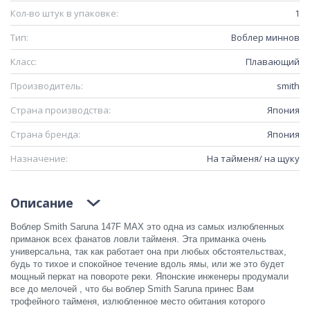
Кол-во штук в упаковке:
1
Тип:
Воблер миннов
Класс:
Плавающий
Производитель:
smith
Страна производства:
Япония
Страна бренда:
Япония
Назначение:
На тайменя/ на щуку
Описание
Воблер Smith Saruna 147F MAX это одна из самых излюбленных
приманок всех фанатов ловли тайменя. Эта приманка очень
универсальна, так как работает она при любых обстоятельствах,
будь то тихое и спокойное течение вдоль ямы, или же это будет
мощный перкат на повороте реки. Японские инженеры продумали
все до мелочей , что бы воблер Smith Saruna принес Вам
трофейного тайменя, излюбленное место обитания которого