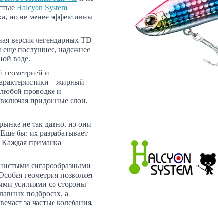
истые
Halcyon System
ка, но не менее эффективны
нная версия легендарных TD
и еще послушнее, надежнее
ной воде.
й геометрией и
характеристики – жирный
 любой проводке и
 включая придонные слои,
рынке не так давно, но они
Еще бы: их разрабатывает
! Каждая приманка
гонистыми сигарообразными
Особая геометрия позволяет
ыми усилиями со стороны
лавных подбросах, а
ечает за частые колебания,