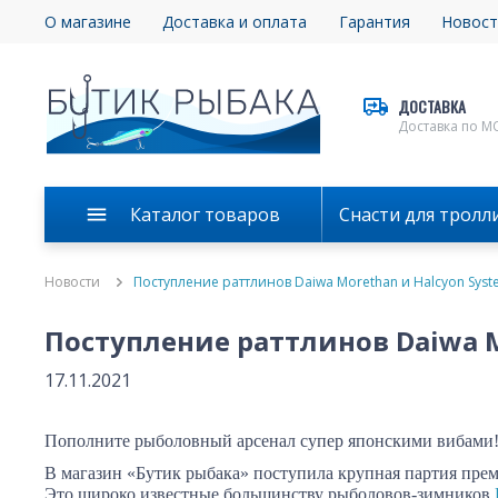
О магазине
Доставка и оплата
Гарантия
Новост
ДОСТАВКА
Доставка по М
Каталог товаров
Снасти для тролл
Новости
Поступление раттлинов Daiwa Morethan и Halcyon Syst
Поступление раттлинов Daiwa M
17.11.2021
Пополните рыболовный арсенал супер японскими вибами
В магазин «Бутик рыбака» поступила крупная партия пре
Это широко известные большинству рыболовов-зимников