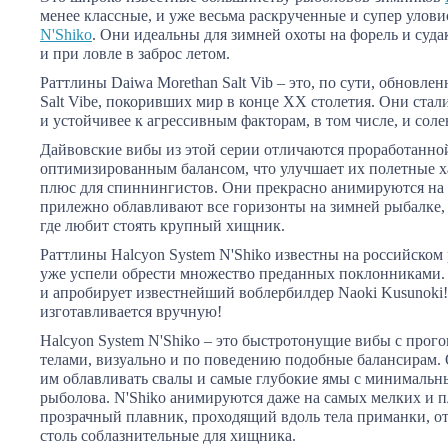
менее классные, и уже весьма раскрученные и супер улов
N'Shiko
. Они идеальны для зимней охоты на форель и суда
и при ловле в заброс летом.
Раттлины Daiwa Morethan Salt Vib – это, по сути, обновле
Salt Vibe, покоривших мир в конце XX столетия. Они стал
и устойчивее к агрессивным факторам, в том числе, и соле
Дайвовские вибы из этой серии отличаются проработанно
оптимизированным балансом, что улучшает их полетные 
плюс для спиннингистов. Они прекрасно анимируются на
прилежно облавливают все горизонты на зимней рыбалке,
где любит стоять крупный хищник.
Раттлины Halcyon System N'Shiko известны на российском 
уже успели обрести множество преданных поклонниками. 
и апробирует известнейший воблербилдер Naoki Kusunoki
изготавливается вручную!
Halcyon System N'Shiko – это быстротонущие вибы с про
телами, визуально и по поведению подобные балансирам. 
им облавливать свалы и самые глубокие ямы с минимальн
рыболова. N'Shiko анимируются даже на самых мелких и п
прозрачный плавник, проходящий вдоль тела приманки, отв
столь соблазнительные для хищника.