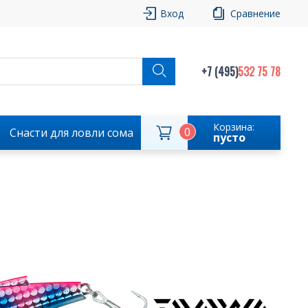
Вход
Сравнение
+7 (495)
532 75 78
Корзина:
0
Снасти для ловли сома
пусто