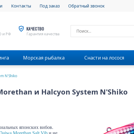
и
Контакты
Под заказ
Обратный звонок
КАЧЕСТВО
О и РФ
Гарантия качества
инга
Морская рыбалка
Снасти на лосося
em N'Shiko
orethan и Halcyon System N'Shiko
!
миальных японских вибов.
Daiwa Morethan Salt Vib
и не