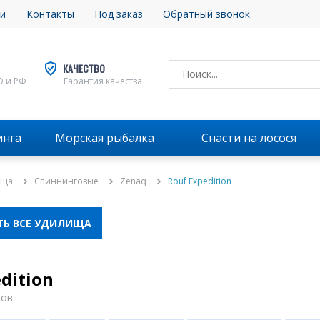
и
Контакты
Под заказ
Обратный звонок
КАЧЕСТВО
О и РФ
Гарантия качества
инга
Морская рыбалка
Снасти на лосося
ища
Спиннинговые
Zenaq
Rouf Expedition
ТЬ ВСЕ УДИЛИЩА
dition
ров