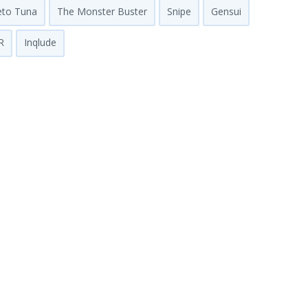
eto Tuna
The Monster Buster
Snipe
Gensui
R
Inqlude