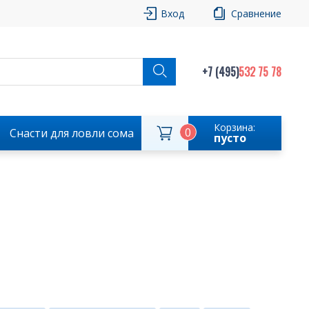
Вход
Сравнение
+7 (495)
532 75 78
Корзина:
0
Снасти для ловли сома
пусто