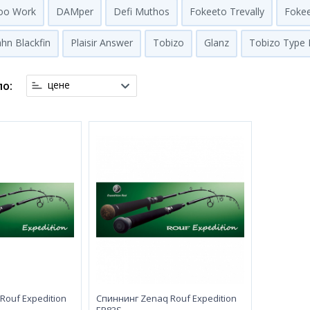
oo Work
DAMper
Defi Muthos
Fokeeto Trevally
Foke
hn Blackfin
Plaisir Answer
Tobizo
Glanz
Tobizo Type 
о:
цене
Rouf Expedition
Спиннинг Zenaq Rouf Expedition