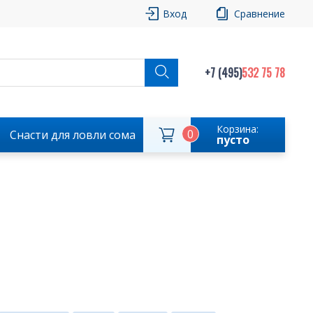
Вход
Сравнение
+7 (495)
532 75 78
Корзина:
0
Снасти для ловли сома
пусто