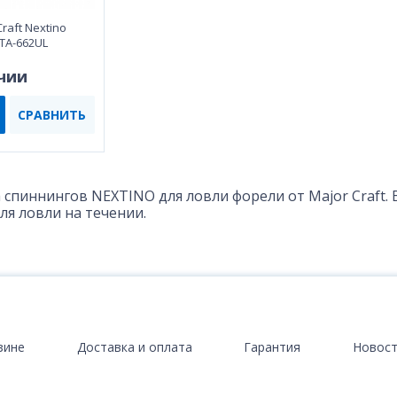
raft Nextino
NTA-662UL
чии
СРАВНИТЬ
 спиннингов NEXTINO для ловли форели от Major Craft.
ля ловли на течении.
зине
Доставка и оплата
Гарантия
Новос