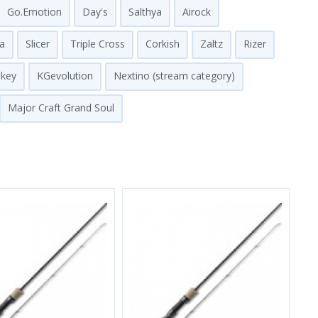
Go.Emotion
Day's
Salthya
Airock
a
Slicer
Triple Cross
Corkish
Zaltz
Rizer
lkey
KGevolution
Nextino (stream category)
Major Craft Grand Soul