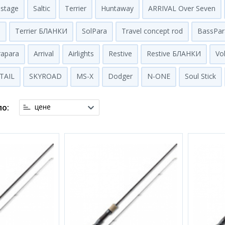
ostage
Saltic
Terrier
Huntaway
ARRIVAL Over Seven
m
Terrier БЛАНКИ
SolPara
Travel concept rod
BassPar
rapara
Arrival
Airlights
Restive
Restive БЛАНКИ
Vo
TAIL
SKYROAD
MS-X
Dodger
N-ONE
Soul Stick
о:
цене