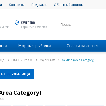
и
Контакты
Под заказ
Обратный звонок
КАЧЕСТВО
О и РФ
Гарантия качества
инга
Морская рыбалка
Снасти на лосося
ища
Спиннинговые
Major Craft
Nextino (Area Category)
ТЬ ВСЕ УДИЛИЩА
Area Category)
ров