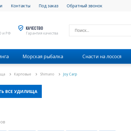
и
Контакты
Под заказ
Обратный звонок
КАЧЕСТВО
О и РФ
Гарантия качества
инга
Морская рыбалка
Снасти на лосося
ища
Карповые
Shimano
Joy Carp
ТЬ ВСЕ УДИЛИЩА
ров