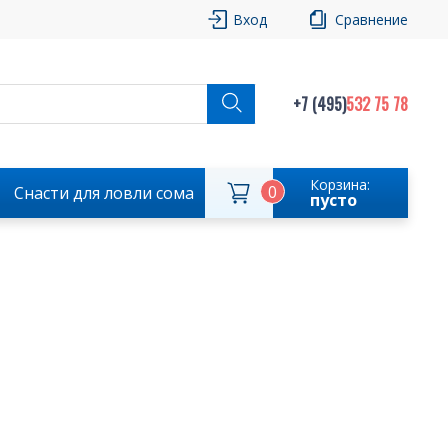
Вход
Сравнение
+7 (495)
532 75 78
Корзина:
0
Снасти для ловли сома
пусто