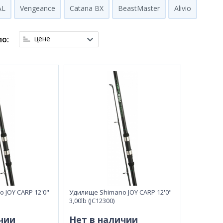
AL
Vengeance
Catana BX
BeastMaster
Alivio
о:
цене
 JOY CARP 12'0"
Удилище Shimano JOY CARP 12'0"
3,00lb (JC12300)
чии
Нет в наличии