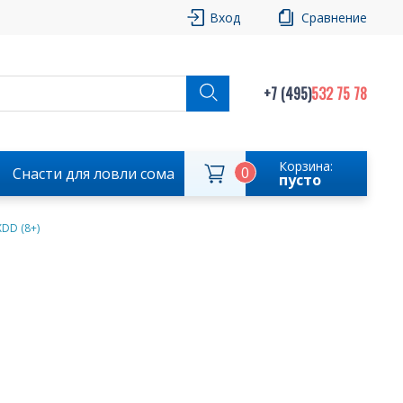
Вход
Сравнение
+7 (495)
532 75 78
Корзина:
0
Снасти для ловли сома
пусто
XDD (8+)