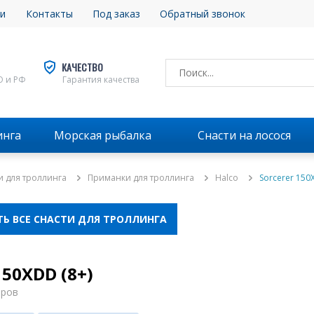
и
Контакты
Под заказ
Обратный звонок
КАЧЕСТВО
О и РФ
Гарантия качества
инга
Морская рыбалка
Снасти на лосося
и для троллинга
Приманки для троллинга
Halco
Sorcerer 150
Ь ВСЕ СНАСТИ ДЛЯ ТРОЛЛИНГА
150XDD (8+)
аров