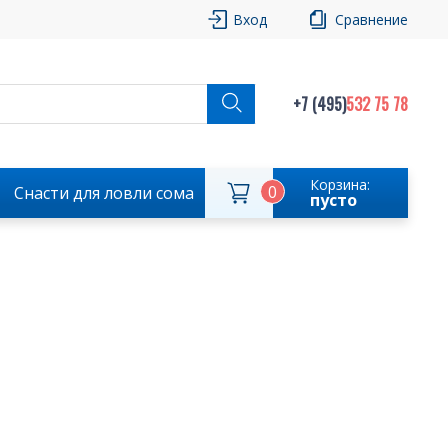
Вход
Сравнение
+7 (495)
532 75 78
Корзина:
0
Снасти для ловли сома
пусто