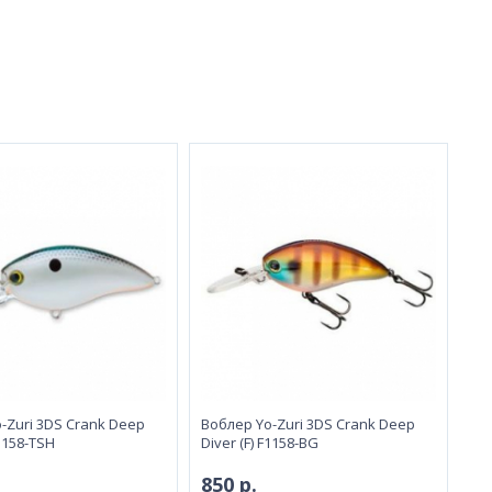
-Zuri 3DS Crank Deep
Воблeр Yo-Zuri 3DS Crank Deep
F1158-TSH
Diver (F) F1158-BG
850 р.