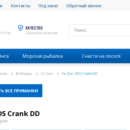
и
Контакты
Под заказ
Обратный звонок
КАЧЕСТВО
О и РФ
Гарантия качества
инга
Морская рыбалка
Снасти на лосося
анки
Воблеры
Yo-Zuri
Yo-Zuri 3DS Crank DD
ТЬ ВСЕ ПРИМАНКИ
DS Crank DD
аров