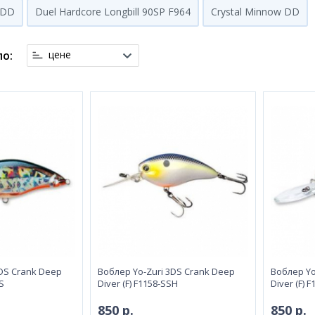
 DD
Duel Hardcore Longbill 90SP F964
Crystal Minnow DD
о:
цене
3DS Crank Deep
Воблeр Yo-Zuri 3DS Crank Deep
Воблeр Yo
TS
Diver (F) F1158-SSH
Diver (F) 
850 р.
850 р.